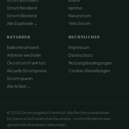
Strom Bornheim
EnBW
Strom Nordend
eprimo
Strom Westend
Naturstrom
Alle Stadtteile →
Yello Strom
RATGEBER
RECHTLICHES
Balkonkraftwerk
Impressum
Anbieter wechseln
Datenschutz
Ökostrom Frankfurt
Nutzungsbedingungen
Aktuelle Strompreise
Cookie-Einstellungen
Strom sparen
Alle Artikel →
© 2026 Stromvergleich Frankfurt. Alle Rechte vorbehalten.
Ein Service für Frankfurter Haushalte – nicht offiziell mit den
genannten Anbietern verbunden.