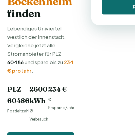
Bockenheim
P
finden
Lebendiges Univiertel
westlich der Innenstadt.
Vergleiche jetzt alle
Stromanbieter für PLZ
60486
und spare bis zu
234
€ pro Jahr
.
PLZ
2600
234 €
60486
kWh
Ø
Ersparnis/Jahr
Postleitzahl
Ø
Verbrauch