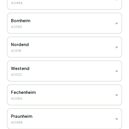
60486
Bornheim
60385
Nordend
60318
Westend
60323
Fechenheim
60386
Praunheim
60488