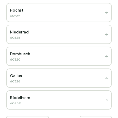
Höchst
65929
Niederrad
60528
Dornbusch
60320
Gallus
60326
Rödelheim
60489