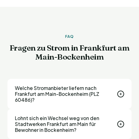
FAQ
Fragen zu Strom in Frankfurt am
Main-Bockenheim
Welche Stromanbieter liefern nach
Frankfurt am Main-Bockenheim (PLZ
60486)?
In Frankfurt am Main-Bockenheim (PLZ 60486)
Lohnt sich ein Wechsel weg von den
können alle bundesweit tätigen Stromanbieter
Stadtwerken Frankfurt am Main für
liefern – neben dem Grundversorger Stadtwerke
Bewohner in Bockenheim?
Frankfurt am Main zum Beispiel eprimo, E.ON,