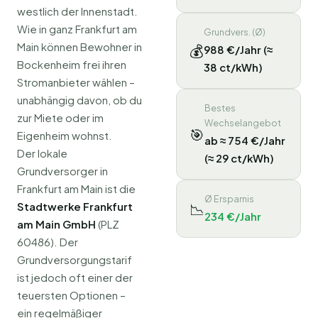
westlich der Innenstadt.
Wie in ganz Frankfurt am
Grundvers. (Ø)
Main können Bewohner in
💰
988 €/Jahr (≈
Bockenheim frei ihren
38 ct/kWh)
Stromanbieter wählen –
unabhängig davon, ob du
Bestes
zur Miete oder im
Wechselangebot
🎯
Eigenheim wohnst.
ab ≈ 754 €/Jahr
Der lokale
(≈ 29 ct/kWh)
Grundversorger in
Frankfurt am Main ist die
Ø Ersparnis
📉
Stadtwerke Frankfurt
234 €/Jahr
am Main GmbH
(PLZ
60486). Der
Grundversorgungstarif
ist jedoch oft einer der
teuersten Optionen –
ein regelmäßiger