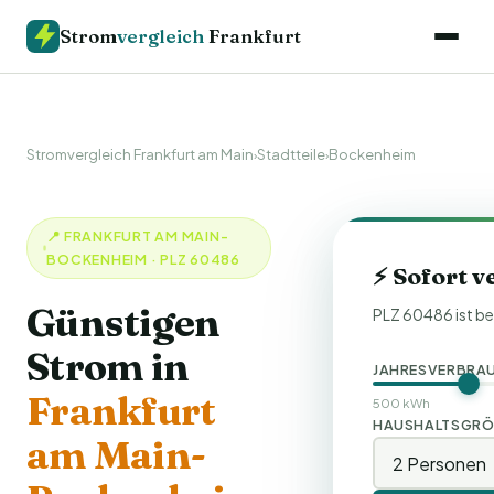
Strom
vergleich
Frankfurt
Stromvergleich Frankfurt am Main
Stadtteile
Bockenheim
›
›
📍 FRANKFURT AM MAIN-
BOCKENHEIM · PLZ 60486
⚡ Sofort v
Günstigen
PLZ 60486 ist be
Strom in
JAHRESVERBRA
Frankfurt
500 kWh
HAUSHALTSGRÖ
am Main-