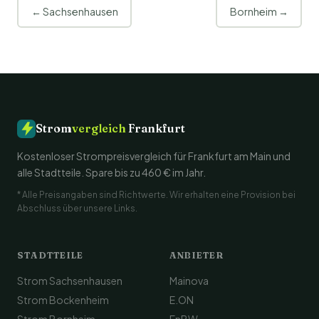
← Sachsenhausen
Bornheim →
Strom
vergleich
Frankfurt
Kostenloser Strompreisvergleich für Frankfurt am Main und
alle Stadtteile. Spare bis zu 460 € im Jahr.
* Alle Preisangaben sind Richtwerte. Wir erhalten eine Provision bei
Abschluss über unsere Links.
STADTTEILE
ANBIETER
Strom Sachsenhausen
Mainova
Strom Bockenheim
E.ON