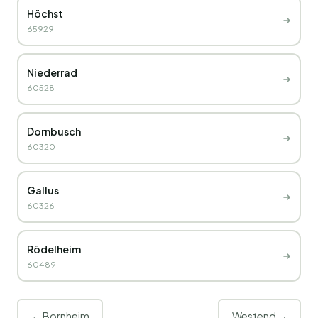
Höchst
65929
Niederrad
60528
Dornbusch
60320
Gallus
60326
Rödelheim
60489
← Bornheim
Westend →