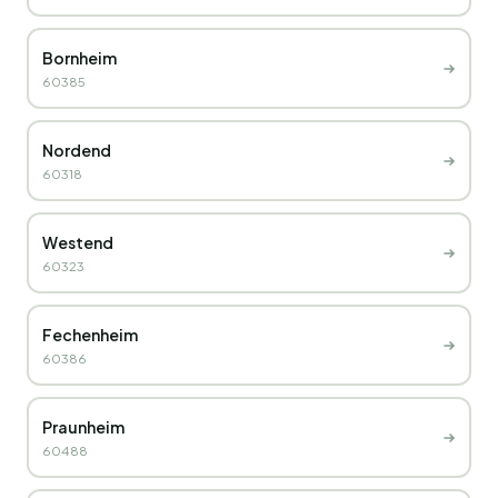
Bornheim
60385
Nordend
60318
Westend
60323
Fechenheim
60386
Praunheim
60488