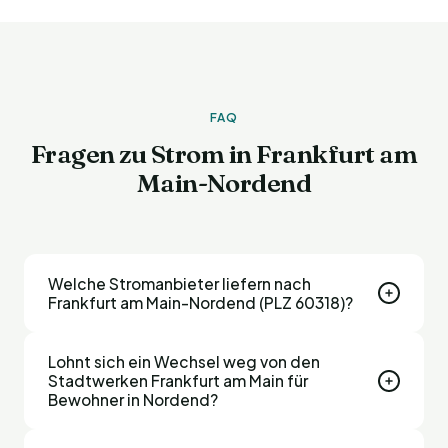
FAQ
Fragen zu Strom in Frankfurt am
Main-Nordend
Welche Stromanbieter liefern nach
Frankfurt am Main-Nordend (PLZ 60318)?
In Frankfurt am Main-Nordend (PLZ 60318) können
Lohnt sich ein Wechsel weg von den
alle bundesweit tätigen Stromanbieter liefern –
Stadtwerken Frankfurt am Main für
neben dem Grundversorger Stadtwerke Frankfurt
Bewohner in Nordend?
am Main zum Beispiel eprimo, E.ON, Naturstrom,
Ja, in den meisten Fällen deutlich. Alternativanbieter
Polarstern und viele weitere. Nutze unseren