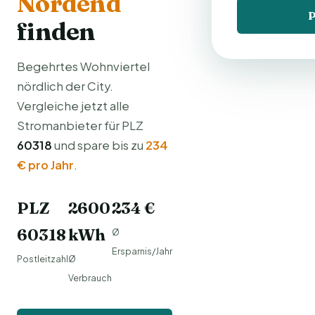
Nordend
P
finden
Begehrtes Wohnviertel
nördlich der City.
Vergleiche jetzt alle
Stromanbieter für PLZ
60318
und spare bis zu
234
€ pro Jahr
.
PLZ
2600
234 €
60318
kWh
Ø
Ersparnis/Jahr
Postleitzahl
Ø
Verbrauch