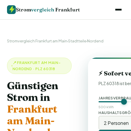
Strom
vergleich
Frankfurt
Stromvergleich Frankfurt am Main
Stadtteile
Nordend
›
›
📍 FRANKFURT AM MAIN-
NORDEND · PLZ 60318
⚡ Sofort v
Günstigen
PLZ 60318 ist ber
Strom in
JAHRESVERBRA
Frankfurt
500 kWh
HAUSHALTSGRÖS
am Main-