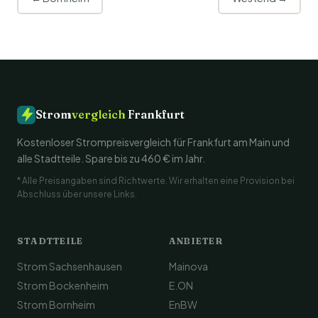
Strom
vergleich
Frankfurt
Kostenloser Strompreisvergleich für Frankfurt am Main und
alle Stadtteile. Spare bis zu 460 € im Jahr.
* Alle Preisangaben sind Richtwerte. Wir erhalten eine Provision bei
Abschluss über unsere Links.
STADTTEILE
ANBIETER
Strom Sachsenhausen
Mainova
Strom Bockenheim
E.ON
Strom Bornheim
EnBW