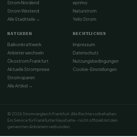
Strom Nordend
eprimo
Strom Westend
Naturstrom
Alle Stadtteile →
Yello Strom
RATGEBER
RECHTLICHES
Balkonkraftwerk
Impressum
Anbieter wechseln
Datenschutz
Ökostrom Frankfurt
Nutzungsbedingungen
Aktuelle Strompreise
Cookie-Einstellungen
Strom sparen
Alle Artikel →
© 2026 Stromvergleich Frankfurt. Alle Rechte vorbehalten.
Ein Service für Frankfurter Haushalte – nicht offiziell mit den
genannten Anbietern verbunden.