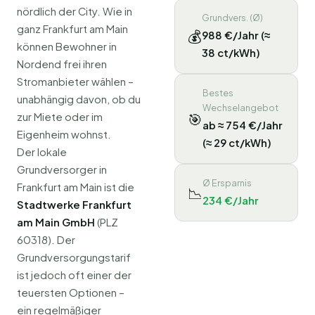
nördlich der City. Wie in
Grundvers. (Ø)
ganz Frankfurt am Main
💰
988 €/Jahr (≈
können Bewohner in
38 ct/kWh)
Nordend frei ihren
Stromanbieter wählen –
Bestes
unabhängig davon, ob du
Wechselangebot
🎯
zur Miete oder im
ab ≈ 754 €/Jahr
Eigenheim wohnst.
(≈ 29 ct/kWh)
Der lokale
Grundversorger in
Ø Ersparnis
Frankfurt am Main ist die
📉
234 €/Jahr
Stadtwerke Frankfurt
am Main GmbH
(PLZ
60318). Der
Grundversorgungstarif
ist jedoch oft einer der
teuersten Optionen –
ein regelmäßiger