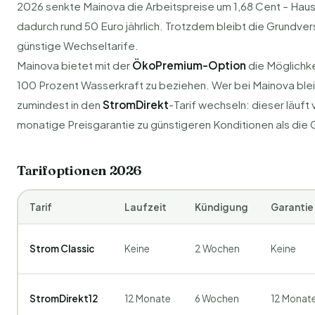
2026 senkte Mainova die Arbeitspreise um 1,68 Cent – Hau
dadurch rund 50 Euro jährlich. Trotzdem bleibt die Grundver
günstige Wechseltarife.
Mainova bietet mit der
ÖkoPremium-Option
die Möglichkei
100 Prozent Wasserkraft zu beziehen. Wer bei Mainova ble
zumindest in den
StromDirekt
-Tarif wechseln: dieser läuft v
monatige Preisgarantie zu günstigeren Konditionen als die
Tarifoptionen 2026
Tarif
Laufzeit
Kündigung
Garantie
Strom Classic
Keine
2 Wochen
Keine
StromDirekt12
12 Monate
6 Wochen
12 Monat