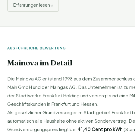
Erfahrungen lesen ↓
AUSFÜHRLICHE BEWERTUNG
Mainova im Detail
Die Mainova AG entstand 1998 aus dem Zusammenschluss d
Main GmbH und der Maingas AG. Das Unternehmen ist zu mehr 
der Stadtwerke Frankfurt Holding und versorgt rund eine Mill
Geschäftskunden in Frankfurt und Hessen.
Als gesetzlicher Grundversorger im Stadtgebiet Frankfurt 
automatisch alle Haushalte ohne aktiven Sondervertrag. De
Grundversorgungspreis liegt bei
41,40 Cent pro kWh
(Stan