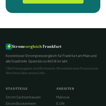
Strom
vergleich
Frankfurt
Kostenloser Strompreisvergleich für Frankfurt am Main und
alle Stadtteile. Spare bis zu 460 € im Jahr.
* Alle Preisangaben sind Richtwerte. Wir erhalten eine Provision bei
Abschluss über unsere Links.
STADTTEILE
ANBIETER
Strom Sachsenhausen
Mainova
Strom Bockenheim
E.ON