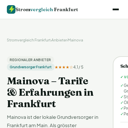
Strom
vergleich
Frankfurt
Stromvergleich Frankfurt
Anbieter
Mainova
›
›
REGIONALER ANBIETER
Sch
★★★★☆
4,1 / 5
Grundversorger Frankfurt
Mainova – Tarife
✓ V
✓
Ge
& Erfahrungen in
Gr
✓
St
Frankfurt
✓
Ök
✓
Pr
✓
Pe
Mainova ist der lokale Grundversorger in
Frankfurt am Main. Als grösster