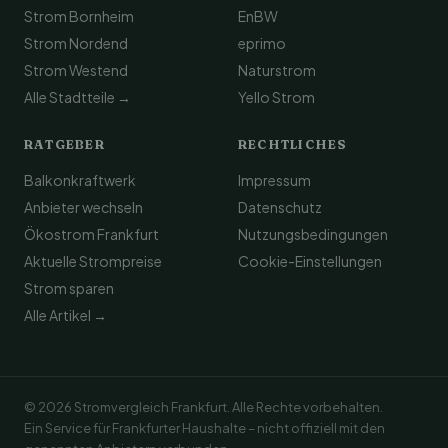
Strom Bornheim
EnBW
Strom Nordend
eprimo
Strom Westend
Naturstrom
Alle Stadtteile →
Yello Strom
RATGEBER
RECHTLICHES
Balkonkraftwerk
Impressum
Anbieter wechseln
Datenschutz
Ökostrom Frankfurt
Nutzungsbedingungen
Aktuelle Strompreise
Cookie-Einstellungen
Strom sparen
Alle Artikel →
© 2026 Stromvergleich Frankfurt. Alle Rechte vorbehalten.
Ein Service für Frankfurter Haushalte – nicht offiziell mit den