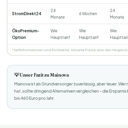
24
24
StromDirekt24
6 Wochen
Monate
Monate
ÖkoPremium-
Wie
Wie
Wie
Option
Haupttarif
Haupttarif
Haupttari
* Tarifinformationen sind Richtwerte. Aktuelle Preise über den Vergleic
💡 Unser Fazit zu Mainova
Mainova ist als Grundversorger zuverlässig, aber teuer. Wer
hat, sollte dringend Alternativen vergleichen – die Ersparn
bis 460 Euro pro Jahr.