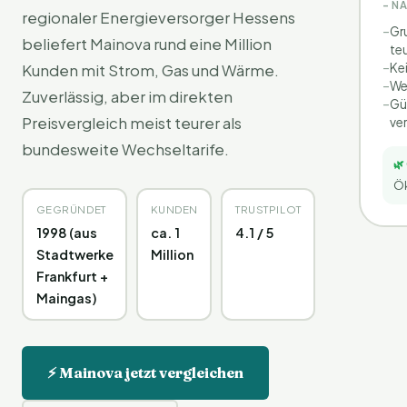
– N
regionaler Energieversorger Hessens
–
Gr
beliefert Mainova rund eine Million
teu
–
Ke
Kunden mit Strom, Gas und Wärme.
–
We
Zuverlässig, aber im direkten
–
Gü
Preisvergleich meist teurer als
ve
bundesweite Wechseltarife.
🌿
Ök
GEGRÜNDET
KUNDEN
TRUSTPILOT
1998 (aus
ca. 1
4.1 / 5
Stadtwerke
Million
Frankfurt +
Maingas)
⚡ Mainova jetzt vergleichen