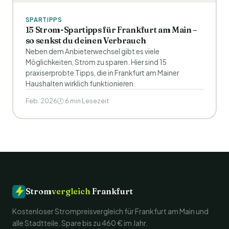
SPARTIPPS
15 Strom-Spartipps für Frankfurt am Main –
so senkst du deinen Verbrauch
Neben dem Anbieterwechsel gibt es viele
Möglichkeiten, Strom zu sparen. Hier sind 15
praxiserprobte Tipps, die in Frankfurt am Mainer
Haushalten wirklich funktionieren.
Feb. 2026
🕐 6 min Lesezeit
Strom
vergleich
Frankfurt
Kostenloser Strompreisvergleich für Frankfurt am Main und
alle Stadtteile. Spare bis zu 460 € im Jahr.