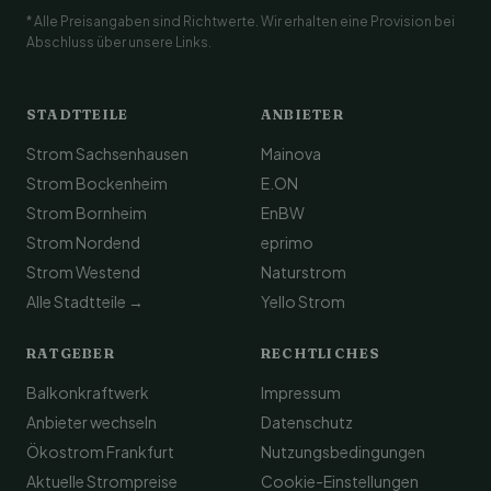
* Alle Preisangaben sind Richtwerte. Wir erhalten eine Provision bei
Abschluss über unsere Links.
STADTTEILE
ANBIETER
Strom Sachsenhausen
Mainova
Strom Bockenheim
E.ON
Strom Bornheim
EnBW
Strom Nordend
eprimo
Strom Westend
Naturstrom
Alle Stadtteile →
Yello Strom
RATGEBER
RECHTLICHES
Balkonkraftwerk
Impressum
Anbieter wechseln
Datenschutz
Ökostrom Frankfurt
Nutzungsbedingungen
Aktuelle Strompreise
Cookie-Einstellungen